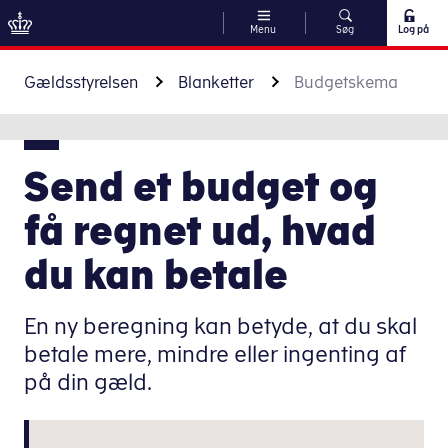
Menu
Søg
Log på
Gå til indhold
Gældsstyrelsen
Blanketter
Budgetskema
Send et budget og
få regnet ud, hvad
du kan betale
En ny beregning kan betyde, at du skal
betale mere, mindre eller ingenting af
på din gæld.