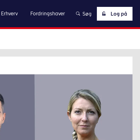
lsen
Erhverv
Fordringshaver
Søg
Log på