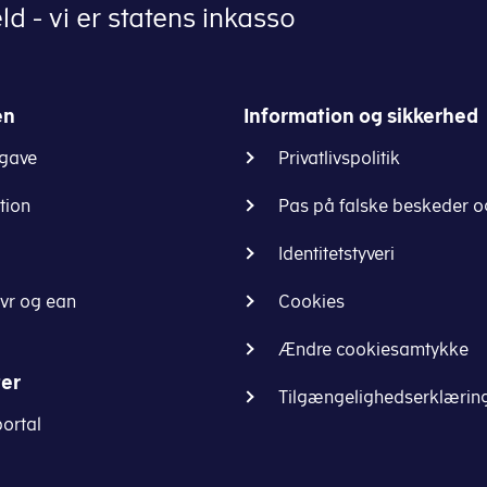
d - vi er statens inkasso
en
Information og sikkerhed
gave
Privatlivspolitik
tion
Pas på falske beskeder o
Identitetstyveri
vr og ean
Cookies
Ændre cookiesamtykke
ter
Tilgængelighedserklærin
ortal