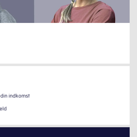
 din indkomst
æld