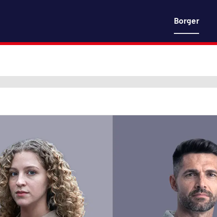
gældsstyre
Borger
Gå til indhold